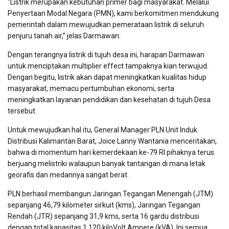
“Listrik merupakan kebutuhan primer bagi masyarakat. Melalui
Penyertaan Modal Negara (PMN), kami berkomitmen mendukung
pemerintah dalam mewujudkan pemerataan listrik di seluruh
penjuru tanah air,” jelas Darmawan.
Dengan terangnya listrik di tujuh desa ini, harapan Darmawan
untuk menciptakan multiplier effect tampaknya kian terwujud.
Dengan begitu, listrik akan dapat meningkatkan kualitas hidup
masyarakat, memacu pertumbuhan ekonomi, serta
meningkatkan layanan pendidikan dan kesehatan di tujuh Desa
tersebut.
Untuk mewujudkan hal itu, General Manager PLN Unit Induk
Distribusi Kalimantan Barat, Joice Lanny Wantania menceritakan,
bahwa di momentum hari kemerdekaan ke-79 RI pihaknya terus
berjuang melistriki walaupun banyak tantangan di mana letak
georafis dan medannya sangat berat.
PLN berhasil membangun Jaringan Tegangan Menengah (JTM)
sepanjang 46,79 kilometer sirkuit (kms), Jaringan Tegangan
Rendah (JTR) sepanjang 31,9 kms, serta 16 gardu distribusi
dengan total kapasitas 1.120 kiloVolt Ampere (kVA). Ini semua