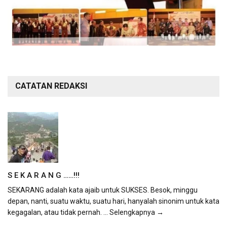
CATATAN REDAKSI
S E K A R A N G ……!!!
SEKARANG adalah kata ajaib untuk SUKSES. Besok, minggu
depan, nanti, suatu waktu, suatu hari, hanyalah sinonim untuk kata
kegagalan, atau tidak pernah.
... Selengkapnya →