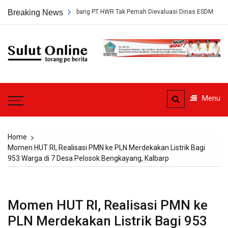
Skip
Persetujuan Tambang PT HWR Tak Pernah Dievaluasi Dinas ESDM
Breaking News
Ah
to
content
Sulut
Online
Torang pe berita
Menu
Home
Momen HUT RI, Realisasi PMN ke PLN Merdekakan Listrik Bagi
953 Warga di 7 Desa Pelosok Bengkayang, Kalbarp
Momen HUT RI, Realisasi PMN ke
PLN Merdekakan Listrik Bagi 953