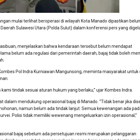
ngan mulai terlihat beroperasi di wilayah Kota Manado dipastikan belu
ian Daerah Sulawesi Utara (Polda Sulut) dalam konferensi pers yang digel
 Hasibuan, menjelaskan bahwa kendaraan tersebut belum mendapat
elama belum ada regulasi dari pemerintah daerah, bajaj tidak boleh 
h.
ut, Kombes Pol Indra Kurniawan Mangunsong, meminta masyarakat untuk
anan.
n kami tindak sesuai aturan hukum yang berlaku,” ujar Kombes Indra.
at dalam mendukung operasional bajaj di Manado. “Tidak benar jika dis
mohonan, namun belum ada tindak lanjut. Semua kewenangan ada pad
vei. Polisi tidak memiliki wewenang mengeluarkan izin operasional,”
asional bajaj sebelum ada persetujuan resmi merupakan pelanggaran