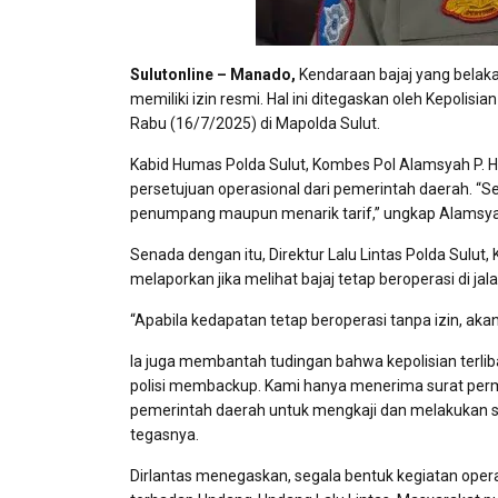
Sulutonline – Manado,
Kendaraan bajaj yang belaka
memiliki izin resmi. Hal ini ditegaskan oleh Kepolis
Rabu (16/7/2025) di Mapolda Sulut.
Kabid Humas Polda Sulut, Kombes Pol Alamsyah P.
persetujuan operasional dari pemerintah daerah. “S
penumpang maupun menarik tarif,” ungkap Alamsya
Senada dengan itu, Direktur Lalu Lintas Polda Sul
melaporkan jika melihat bajaj tetap beroperasi di jal
“Apabila kedapatan tetap beroperasi tanpa izin, aka
Ia juga membantah tudingan bahwa kepolisian terlib
polisi membackup. Kami hanya menerima surat per
pemerintah daerah untuk mengkaji dan melakukan sur
tegasnya.
Dirlantas menegaskan, segala bentuk kegiatan oper