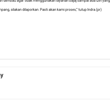
n diimbau agar tidak menggunakan layanan bajaj sampai ada izin yang
g, silakan dilaporkan. Pasti akan kami proses,” tutup Indra.(pr)
ay