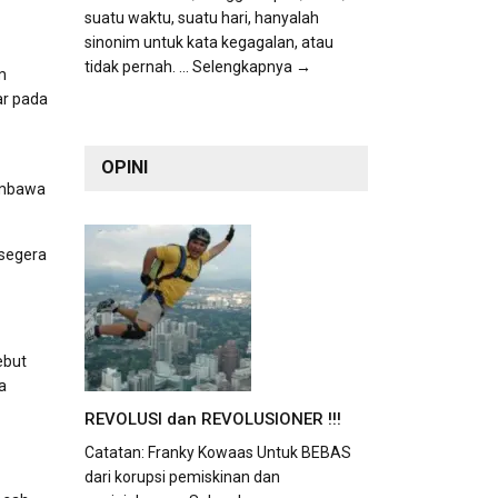
suatu waktu, suatu hari, hanyalah
sinonim untuk kata kegagalan, atau
tidak pernah.
... Selengkapnya →
m
ar pada
OPINI
membawa
 segera
ebut
a
REVOLUSI dan REVOLUSIONER !!!
Catatan: Franky Kowaas Untuk BEBAS
dari korupsi pemiskinan dan