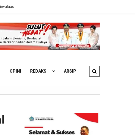
s ESDM
Ahli Hukum Perdata: Pengelola KM Barcelona 5A Wajib Gan
N
OPINI
REDAKSI
ARSIP
l