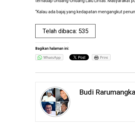
terhadap Undang-Undang Lalu Lintas. Masyarakat pu
“Kalau ada bajaj yang kedapatan mengangkut penumpan
Telah dibaca: 535
Bagikan halaman ini:
WhatsApp
Print
Budi Rarumangk