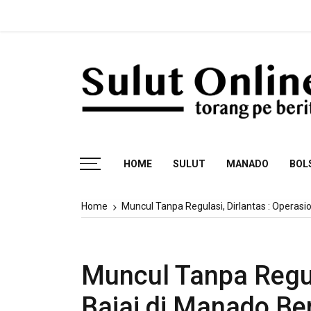
Skip
Fa
to
content
Torang pe berita
HOME
SULUT
MANADO
BOL
Home
Muncul Tanpa Regulasi, Dirlantas : Opera
Muncul Tanpa Regula
Bajaj di Manado B