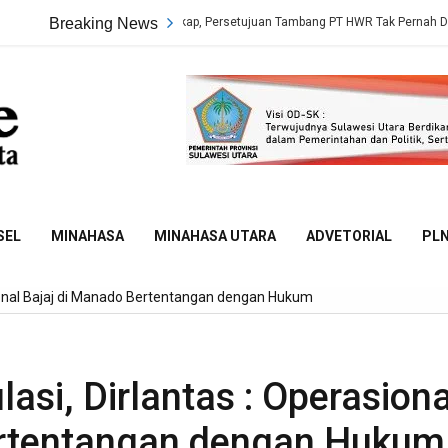
kta Sidang Terungkap, Persetujuan Tambang PT HWR Tak Pernah Dievaluasi Dina
Breaking News
Sulut
Online
SEL
MINAHASA
MINAHASA UTARA
ADVETORIAL
PL
sional Bajaj di Manado Bertentangan dengan Hukum
si, Dirlantas : Operasiona
ertentangan dengan Hukum