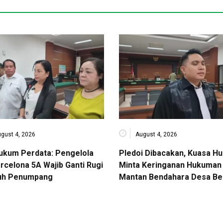
gust 4, 2026
August 4, 2026
Hukum Perdata: Pengelola
Pledoi Dibacakan, Kuasa H
rcelona 5A Wajib Ganti Rugi
Minta Keringanan Hukuman 
uh Penumpang
Mantan Bendahara Desa Be