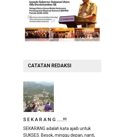
CATATAN REDAKSI
S E K A R A N G ……!!!
SEKARANG adalah kata ajaib untuk
SUKSES. Besok, minggu depan, nanti,