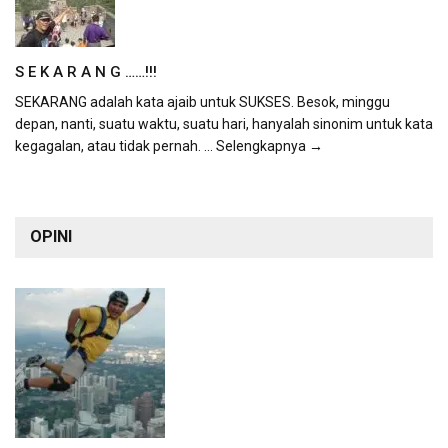
S E K A R A N G ……!!!
SEKARANG adalah kata ajaib untuk SUKSES. Besok, minggu
depan, nanti, suatu waktu, suatu hari, hanyalah sinonim untuk kata
kegagalan, atau tidak pernah.
... Selengkapnya →
OPINI