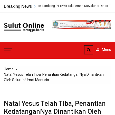
Skip
gkap, Persetujuan Tambang PT HWR Tak Pernah Dievaluasi Dinas ESDM
Breaking News
to
content
Sulut
Online
Torang pe berita
Menu
Home
Natal Yesus Telah Tiba, Penantian KedatanganNya Dinantikan
Oleh Seluruh Umat Manusia
Natal Yesus Telah Tiba, Penantian
KedatanganNya Dinantikan Oleh