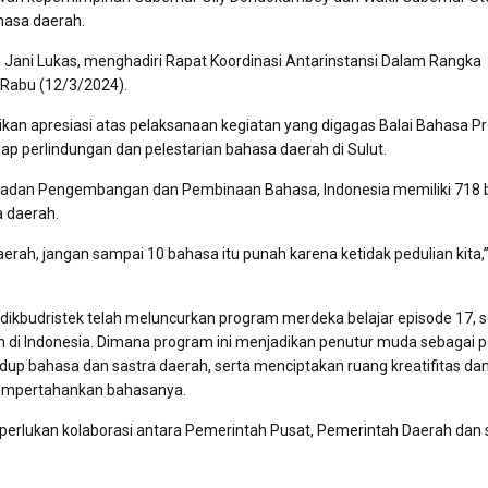
hasa daerah.
t, Jani Lukas, menghadiri Rapat Koordinasi Antarinstansi Dalam Rangka
 Rabu (12/3/2024).
n apresiasi atas pelaksanaan kegiatan yang digagas Balai Bahasa Pr
dap perlindungan dan pelestarian bahasa daerah di Sulut.
Badan Pengembangan dan Pembinaan Bahasa, Indonesia memiliki 718
a daerah.
h, jangan sampai 10 bahasa itu punah karena ketidak pedulian kita,
kbudristek telah meluncurkan program merdeka belajar episode 17, 
h di Indonesia. Dimana program ini menjadikan penutur muda sebagai 
up bahasa dan sastra daerah, serta menciptakan ruang kreatifitas da
empertahankan bahasanya.
perlukan kolaborasi antara Pemerintah Pusat, Pemerintah Daerah dan