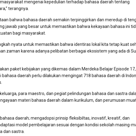
a masyarakat mengenai kepedulian terhadap bahasa daerah tentang
ara,” terangnya.
ataan bahwa bahasa daerah semakin terpinggirkan dan meredup di ten
gung jawab yang besar untuk memastikan bahwa kekayaan bahasa ini ti
kuatan bagi masyarakat.
ngkah nyata untuk memastikan bahwa identiras lokal kita tetap kuat se
bahan zaman karena adanya pelibatan berbagai ekosistem yang ada di Sul
pakan paket kebijakan yang dikemas dalam Merdeka Belajar Episode 17,
sasi bahasa daerah perlu dilakukan mengingat 718 bahasa daerah di Indon
s.
keluarga, para maestro, dan pegiat pelindungan bahasa dan sastra da
engayaan materi bahasa daerah dalam kurikulum, dan perumusan mua
hasa daerah; mengadopsi prinsip fleksibiltas, inovatif, kreatif, dan
aptasi model pembelajaran sesuai dengan kondisi sekolah masing-ma
a dan sastra.