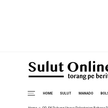
Skip
to
content
Torang pe berita
HOME
SULUT
MANADO
BOL