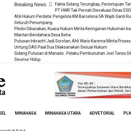
Fakta Sidang Terungkap, Persetujuan T
Breaking News
PT HWR Tak Pernah Dievaluasi Dinas ES
Ahli Hukum Perdata: Pengelola KM Barcelona 5A Wajib Ganti Ru
Seluruh Penumpang
Pledoi Dibacakan, Kuasa Hukum Minta Keringanan Hukuman ba
Mantan Bendahara Desa Beha
Putusan Inkracht Jadi Sorotan, Ahli Waris Karema Minta Proses
Untung DAS Paal Dua Dilaksanakan Sesuai Hukum
Sidang Putusan di Manado : Pelaku Pembunuhan Joel Tanos D
Seumur Hidup
Sulut
Online
SEL
MINAHASA
MINAHASA UTARA
ADVETORIAL
PL