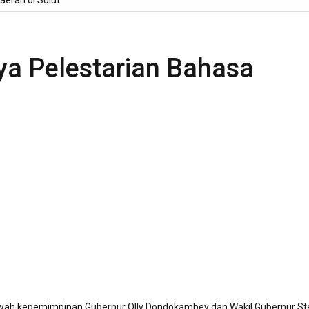
erah di Sulut
a Pelestarian Bahasa
bawah kepemimpinan Gubernur Olly Dondokambey dan Wakil Gubernur S