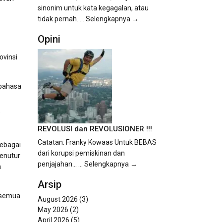
sinonim untuk kata kegagalan, atau
tidak pernah.
... Selengkapnya →
Opini
ovinsi
 bahasa
”
REVOLUSI dan REVOLUSIONER !!!
Catatan: Franky Kowaas Untuk BEBAS
sebagai
dari korupsi pemiskinan dan
penutur
penjajahan...
... Selengkapnya →
n
Arsip
 semua
August 2026
(3)
May 2026
(2)
April 2026
(5)