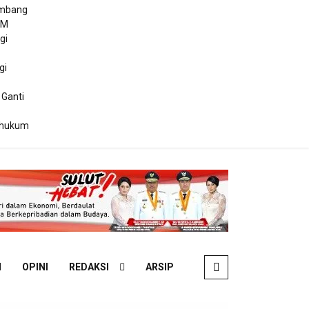
ambang
DM
gi
gi
 Ganti
ihukum
N
OPINI
REDAKSI
ARSIP