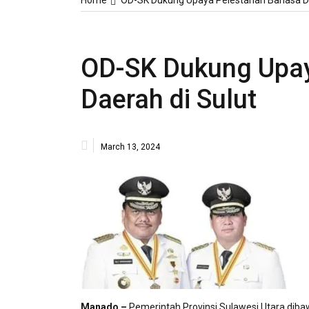
Home
OD-SK Dukung Upaya Pelestarian Bahasa Da
OD-SK Dukung Upay
Daerah di Sulut
March 13, 2024
Manado –
Pemerintah Provinsi Sulawesi Utara di