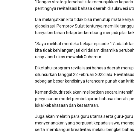
“Dengan strategi tersebut kita menunjukkan kepad
pentingnya revitalisasi bahasa daerah di sulawesi ut
Dia melanjutkan kita tidak bisa menutup mata keny
globalisasi. Pemprov Sulut tentunya memiliki tang
hanya bertahan tetapi berkembang menjadi pilar ke
“Saya melihat merdeka belajar episode 17 adalah la
kita tidak kehilangan jati diri dalam dinamika peru
ucap Jani Lukas mewakili Gubernur.
Diketahui program revitalisasi bahasa daerah meru
diluncurkan tanggal 22 Februari 2022 lalu. Revitali
sebagian besar kondisinya terancam punah dan kriti
Kemendikbudristek akan melibatkan secara intensif 
penyusunan model pembelajaran bahasa daerah, p
lokal kebahasaan dan kesastraan.
Juga akan melatih para guru utama serta guru-guru ba
menyenangkan yang berpusat kepada siswa; mengad
serta membangun kreativitas melalui bengkel bahas