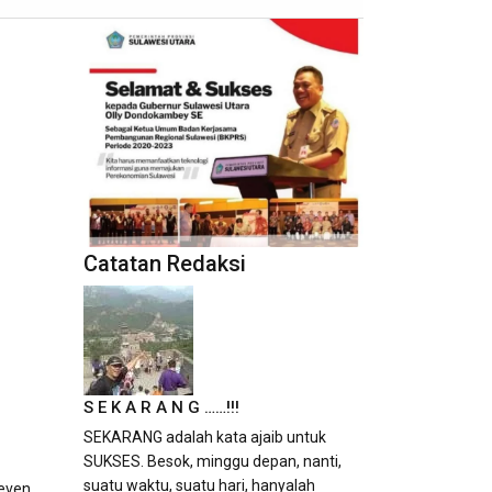
Catatan Redaksi
S E K A R A N G ……!!!
SEKARANG adalah kata ajaib untuk
SUKSES. Besok, minggu depan, nanti,
suatu waktu, suatu hari, hanyalah
teven