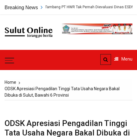
Skip
kap, Persetujuan Tambang PT HWR Tak Pernah Dievaluasi Dinas ESDM
Breaking News
to
content
Sulut
Online
Torang pe berita
Menu
Home
ODSK Apresiasi Pengadilan Tinggi Tata Usaha Negara Bakal
Dibuka di Sulut, Bawahi 6 Provinsi
ODSK Apresiasi Pengadilan Tinggi
Tata Usaha Negara Bakal Dibuka di