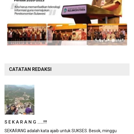
CATATAN REDAKSI
S E K A R A N G ……!!!
SEKARANG adalah kata ajaib untuk SUKSES. Besok, minggu