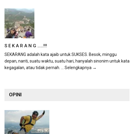
S E K A R A N G ……!!!
SEKARANG adalah kata ajaib untuk SUKSES. Besok, minggu
depan, nanti, suatu waktu, suatu hari, hanyalah sinonim untuk kata
kegagalan, atau tidak pernah.
... Selengkapnya →
OPINI