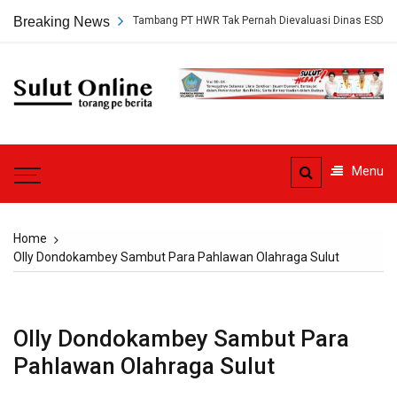
Skip
ap, Persetujuan Tambang PT HWR Tak Pernah Dievaluasi Dinas ESDM
Breaking News
to
content
Sulut
Online
Torang pe berita
Menu
Home
Olly Dondokambey Sambut Para Pahlawan Olahraga Sulut
Olly Dondokambey Sambut Para
Pahlawan Olahraga Sulut