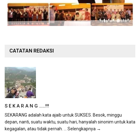
CATATAN REDAKSI
S E K A R A N G ……!!!
SEKARANG adalah kata ajaib untuk SUKSES. Besok, minggu
depan, nanti, suatu waktu, suatu hari, hanyalah sinonim untuk kata
kegagalan, atau tidak pernah.
... Selengkapnya →