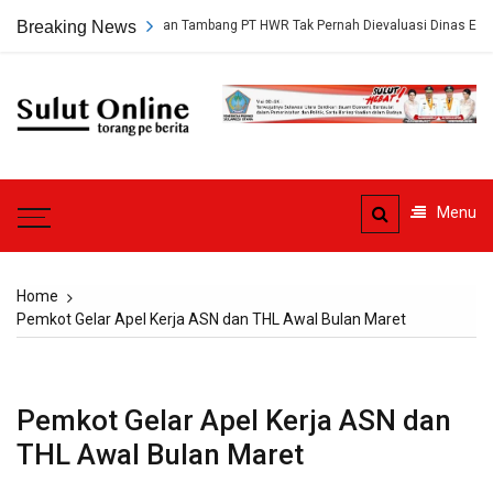
Skip
rungkap, Persetujuan Tambang PT HWR Tak Pernah Dievaluasi Dinas ESDM
Breaking News
to
content
Sulut
Online
Torang pe berita
Menu
Home
Pemkot Gelar Apel Kerja ASN dan THL Awal Bulan Maret
Pemkot Gelar Apel Kerja ASN dan
THL Awal Bulan Maret