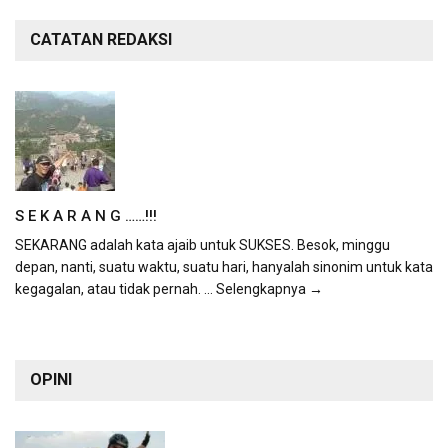
CATATAN REDAKSI
S E K A R A N G ……!!!
SEKARANG adalah kata ajaib untuk SUKSES. Besok, minggu
depan, nanti, suatu waktu, suatu hari, hanyalah sinonim untuk kata
kegagalan, atau tidak pernah.
... Selengkapnya →
OPINI