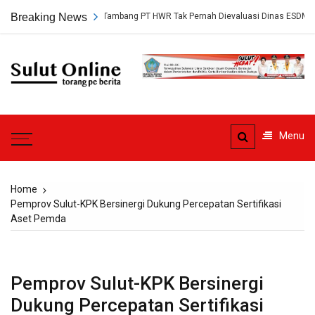
Skip
ap, Persetujuan Tambang PT HWR Tak Pernah Dievaluasi Dinas ESDM
Breaking News
to
content
Sulut
Online
Torang pe berita
Menu
Home
Pemprov Sulut-KPK Bersinergi Dukung Percepatan Sertifikasi
Aset Pemda
Pemprov Sulut-KPK Bersinergi
Dukung Percepatan Sertifikasi