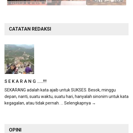
CATATAN REDAKSI
S E K A R A N G ……!!!
SEKARANG adalah kata ajaib untuk SUKSES. Besok, minggu
depan, nanti, suatu waktu, suatu hari, hanyalah sinonim untuk kata
kegagalan, atau tidak pernah.
... Selengkapnya →
OPINI