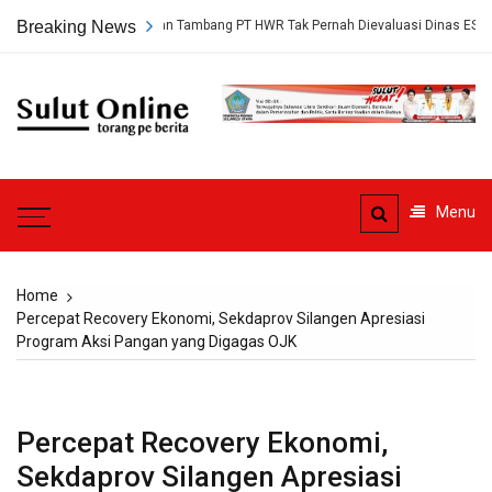
Skip
ngkap, Persetujuan Tambang PT HWR Tak Pernah Dievaluasi Dinas ESDM
Breaking News
to
content
Sulut
Online
Torang pe berita
Menu
Home
Percepat Recovery Ekonomi, Sekdaprov Silangen Apresiasi
Program Aksi Pangan yang Digagas OJK
Percepat Recovery Ekonomi,
Sekdaprov Silangen Apresiasi