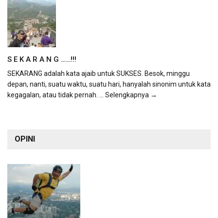
S E K A R A N G ……!!!
SEKARANG adalah kata ajaib untuk SUKSES. Besok, minggu
depan, nanti, suatu waktu, suatu hari, hanyalah sinonim untuk kata
kegagalan, atau tidak pernah.
... Selengkapnya →
OPINI