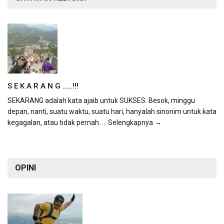
S E K A R A N G ……!!!
SEKARANG adalah kata ajaib untuk SUKSES. Besok, minggu
depan, nanti, suatu waktu, suatu hari, hanyalah sinonim untuk kata
kegagalan, atau tidak pernah.
... Selengkapnya →
OPINI