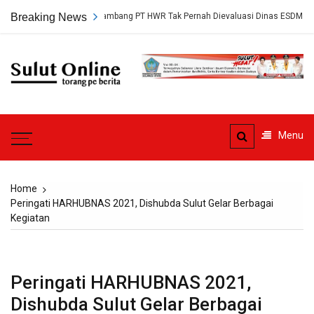
Skip
, Persetujuan Tambang PT HWR Tak Pernah Dievaluasi Dinas ESDM
Breaking News
to
content
Sulut
Online
Torang pe berita
Menu
Home
Peringati HARHUBNAS 2021, Dishubda Sulut Gelar Berbagai
Kegiatan
Peringati HARHUBNAS 2021,
Dishubda Sulut Gelar Berbagai