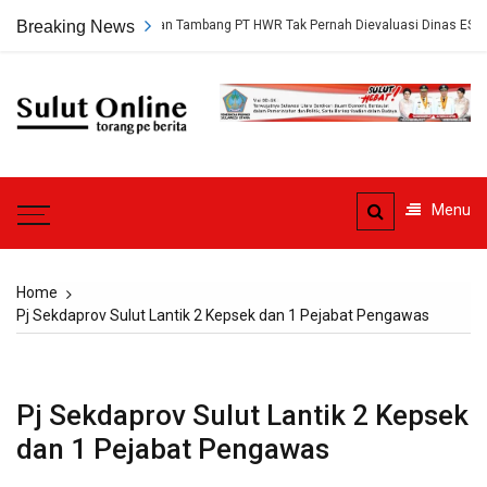
Skip
ngkap, Persetujuan Tambang PT HWR Tak Pernah Dievaluasi Dinas ESDM
Breaking News
to
content
Sulut
Online
Torang pe berita
Menu
Home
Pj Sekdaprov Sulut Lantik 2 Kepsek dan 1 Pejabat Pengawas
Pj Sekdaprov Sulut Lantik 2 Kepsek
dan 1 Pejabat Pengawas