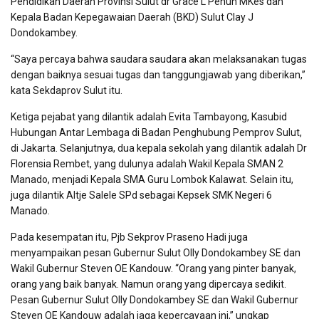
Pendidikan Daerah Provinsi Sulut dr Grace L Penuh MKes dan
Kepala Badan Kepegawaian Daerah (BKD) Sulut Clay J
Dondokambey.
“Saya percaya bahwa saudara saudara akan melaksanakan tugas
dengan baiknya sesuai tugas dan tanggungjawab yang diberikan,”
kata Sekdaprov Sulut itu.
Ketiga pejabat yang dilantik adalah Evita Tambayong, Kasubid
Hubungan Antar Lembaga di Badan Penghubung Pemprov Sulut,
di Jakarta. Selanjutnya, dua kepala sekolah yang dilantik adalah Dr
Florensia Rembet, yang dulunya adalah Wakil Kepala SMAN 2
Manado, menjadi Kepala SMA Guru Lombok Kalawat. Selain itu,
juga dilantik Altje Salele SPd sebagai Kepsek SMK Negeri 6
Manado.
Pada kesempatan itu, Pjb Sekprov Praseno Hadi juga
menyampaikan pesan Gubernur Sulut Olly Dondokambey SE dan
Wakil Gubernur Steven OE Kandouw. “Orang yang pinter banyak,
orang yang baik banyak. Namun orang yang dipercaya sedikit.
Pesan Gubernur Sulut Olly Dondokambey SE dan Wakil Gubernur
Steven OE Kandouw adalah jaga kepercayaan ini,” ungkap