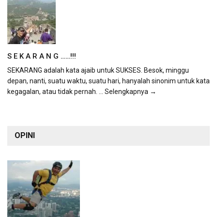
S E K A R A N G ……!!!
SEKARANG adalah kata ajaib untuk SUKSES. Besok, minggu
depan, nanti, suatu waktu, suatu hari, hanyalah sinonim untuk kata
kegagalan, atau tidak pernah.
... Selengkapnya →
OPINI