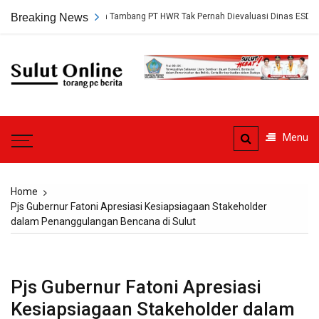
Skip
gkap, Persetujuan Tambang PT HWR Tak Pernah Dievaluasi Dinas ESDM
Breaking News
to
content
Sulut
Online
Torang pe berita
Menu
Home
Pjs Gubernur Fatoni Apresiasi Kesiapsiagaan Stakeholder
dalam Penanggulangan Bencana di Sulut
Pjs Gubernur Fatoni Apresiasi
Kesiapsiagaan Stakeholder dalam