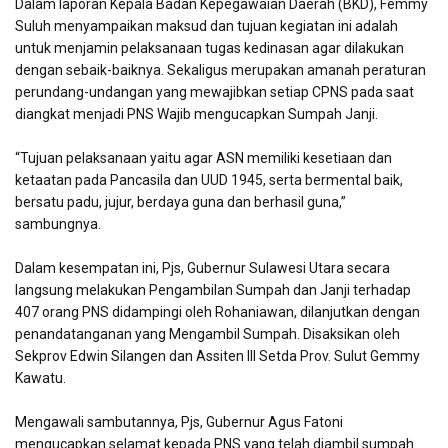
Dalam laporan Kepala Badan Kepegawaian Daerah (BKD), Femmy
Suluh menyampaikan maksud dan tujuan kegiatan ini adalah
untuk menjamin pelaksanaan tugas kedinasan agar dilakukan
dengan sebaik-baiknya. Sekaligus merupakan amanah peraturan
perundang-undangan yang mewajibkan setiap CPNS pada saat
diangkat menjadi PNS Wajib mengucapkan Sumpah Janji.
“Tujuan pelaksanaan yaitu agar ASN memiliki kesetiaan dan
ketaatan pada Pancasila dan UUD 1945, serta bermental baik,
bersatu padu, jujur, berdaya guna dan berhasil guna,”
sambungnya.
Dalam kesempatan ini, Pjs, Gubernur Sulawesi Utara secara
langsung melakukan Pengambilan Sumpah dan Janji terhadap
407 orang PNS didampingi oleh Rohaniawan, dilanjutkan dengan
penandatanganan yang Mengambil Sumpah. Disaksikan oleh
Sekprov Edwin Silangen dan Assiten III Setda Prov. Sulut Gemmy
Kawatu.
Mengawali sambutannya, Pjs, Gubernur Agus Fatoni
mengucapkan selamat kepada PNS yang telah diambil sumpah