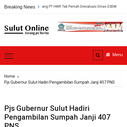
Skip
rsetujuan Tambang PT HWR Tak Pernah Dievaluasi Dinas ESDM
Breaking News
Ahli
to
content
Sulut
Online
Torang pe berita
Menu
Home
Pjs Gubernur Sulut Hadiri Pengambilan Sumpah Janji 407 PNS
Pjs Gubernur Sulut Hadiri
Pengambilan Sumpah Janji 407
PNS