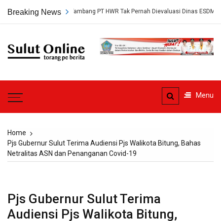
Skip
ap, Persetujuan Tambang PT HWR Tak Pernah Dievaluasi Dinas ESDM
Breaking News
to
content
Sulut
Online
Torang pe berita
Menu
Home
Pjs Gubernur Sulut Terima Audiensi Pjs Walikota Bitung, Bahas
Netralitas ASN dan Penanganan Covid-19
Pjs Gubernur Sulut Terima
Audiensi Pjs Walikota Bitung,