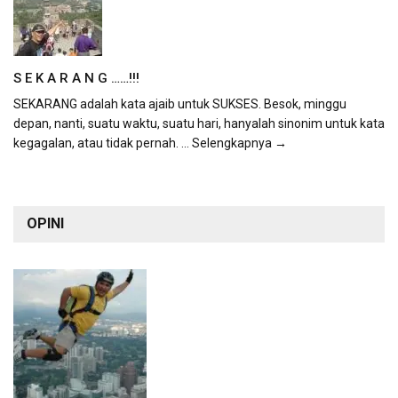
S E K A R A N G ……!!!
SEKARANG adalah kata ajaib untuk SUKSES. Besok, minggu
depan, nanti, suatu waktu, suatu hari, hanyalah sinonim untuk kata
kegagalan, atau tidak pernah.
... Selengkapnya →
OPINI