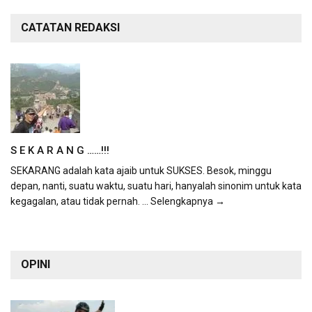
CATATAN REDAKSI
S E K A R A N G ……!!!
SEKARANG adalah kata ajaib untuk SUKSES. Besok, minggu
depan, nanti, suatu waktu, suatu hari, hanyalah sinonim untuk kata
kegagalan, atau tidak pernah.
... Selengkapnya →
OPINI