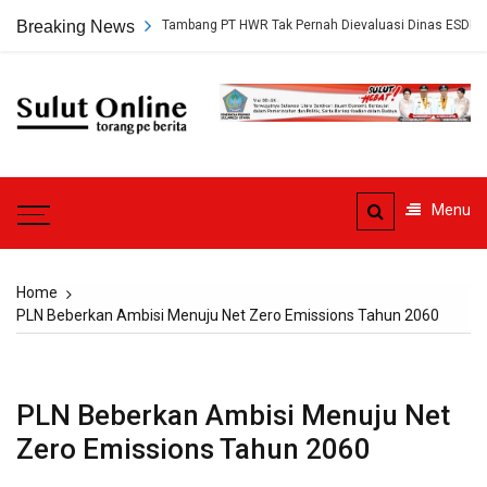
Skip
ap, Persetujuan Tambang PT HWR Tak Pernah Dievaluasi Dinas ESDM
Breaking News
to
content
Sulut
Online
Torang pe berita
Menu
Home
PLN Beberkan Ambisi Menuju Net Zero Emissions Tahun 2060
PLN Beberkan Ambisi Menuju Net
Zero Emissions Tahun 2060