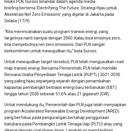
Risiko PLN, Suroso Isnandar dalam agenda media
briefing bertema ‘Electrifying The Future: Strategi Hijau untuk
Akselerasi Net Zero Emissions‘ yang digelar di Jakarta pada
Selasa (17/9).
“Kita merencanakan suatu program transisi energi, yang
targetnya nanti sampai dengan 2060. Kalau bisa emisinya zero,
kita menyebutnya net zero emissions. Dan PLN sangat
berkomitmen untuk mewujudkan itu,” kata Suroso.
Untuk mewujudkan target tersebut, PLN telah mengusulkan road
map transisi energi. Bersama Pemerintah, PLN telah memiliki
Rencana Usaha Penyediaan Tenaga Listrik (RUPTL) 2021-2030
yang paling hijau sepanjang sejarah dengan penambahan
kapasitas pembangkit berbasis energi baru terbarukan (EBT)
hingga tahun 2030 sebesar 51,6% atau 21 gigawatt (GW).
Untuk mendukung itu, Pemerintah dan PLN juga telah menyiapkan
program Accelerated Renewable Energy Development (ARED)
yang berfokus pada pengurangan bertahap penggunaan
batubara pada Pembangkit Listrik Tenaga Uap (PLTU) atau yang
dikenal dengan coal phase down. Langkah ini memfasilitasi