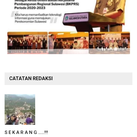
CATATAN REDAKSI
S E K A R A N G ……!!!