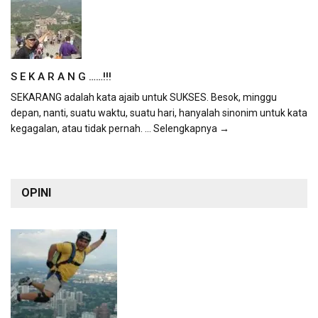
S E K A R A N G ……!!!
SEKARANG adalah kata ajaib untuk SUKSES. Besok, minggu
depan, nanti, suatu waktu, suatu hari, hanyalah sinonim untuk kata
kegagalan, atau tidak pernah.
... Selengkapnya →
OPINI