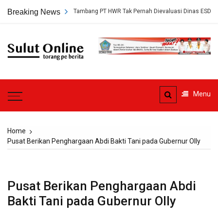
Skip
ungkap, Persetujuan Tambang PT HWR Tak Pernah Dievaluasi Dinas ESDM
Breaking News
to
content
Sulut
Online
Torang pe berita
Menu
Home
Pusat Berikan Penghargaan Abdi Bakti Tani pada Gubernur Olly
Pusat Berikan Penghargaan Abdi
Bakti Tani pada Gubernur Olly