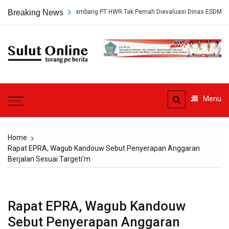
Skip
, Persetujuan Tambang PT HWR Tak Pernah Dievaluasi Dinas ESDM
Breaking News
to
content
Sulut
Online
Torang pe berita
Menu
Home
Rapat EPRA, Wagub Kandouw Sebut Penyerapan Anggaran
Berjalan Sesuai Targeti’m
Rapat EPRA, Wagub Kandouw
Sebut Penyerapan Anggaran