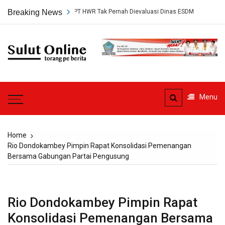
Skip
juan Tambang PT HWR Tak Pernah Dievaluasi Dinas ESDM
Breaking News
Ahli Huku
to
content
Sulut
Online
Torang pe berita
Menu
Home
Rio Dondokambey Pimpin Rapat Konsolidasi Pemenangan
Bersama Gabungan Partai Pengusung
Rio Dondokambey Pimpin Rapat
Konsolidasi Pemenangan Bersama