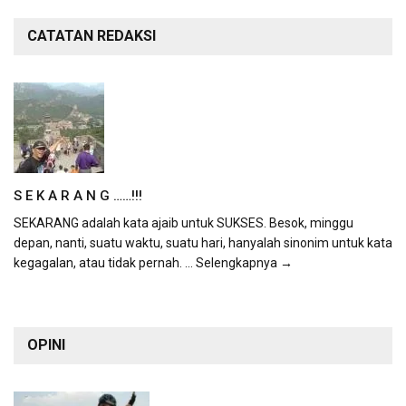
CATATAN REDAKSI
S E K A R A N G ……!!!
SEKARANG adalah kata ajaib untuk SUKSES. Besok, minggu
depan, nanti, suatu waktu, suatu hari, hanyalah sinonim untuk kata
kegagalan, atau tidak pernah.
... Selengkapnya →
OPINI