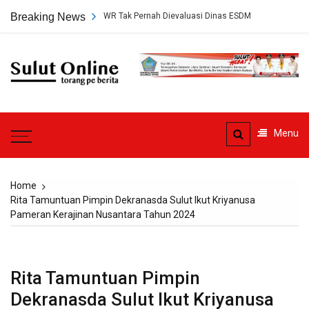
Skip
Tambang PT HWR Tak Pernah Dievaluasi Dinas ESDM
Breaking News
Pledoi Dibacak
to
content
Sulut
Online
Torang pe berita
Menu
Home
Rita Tamuntuan Pimpin Dekranasda Sulut Ikut Kriyanusa
Pameran Kerajinan Nusantara Tahun 2024
Rita Tamuntuan Pimpin
Dekranasda Sulut Ikut Kriyanusa