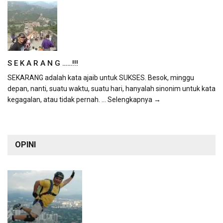
S E K A R A N G ……!!!
SEKARANG adalah kata ajaib untuk SUKSES. Besok, minggu
depan, nanti, suatu waktu, suatu hari, hanyalah sinonim untuk kata
kegagalan, atau tidak pernah.
... Selengkapnya →
OPINI