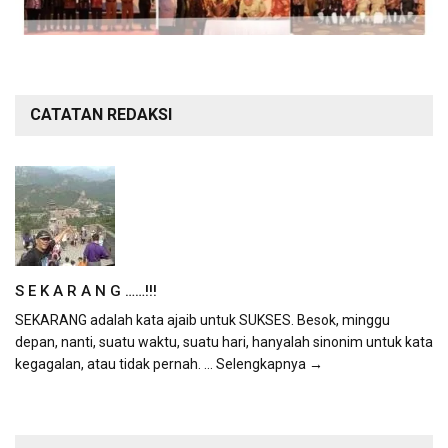
CATATAN REDAKSI
S E K A R A N G ……!!!
SEKARANG adalah kata ajaib untuk SUKSES. Besok, minggu
depan, nanti, suatu waktu, suatu hari, hanyalah sinonim untuk kata
kegagalan, atau tidak pernah.
... Selengkapnya →