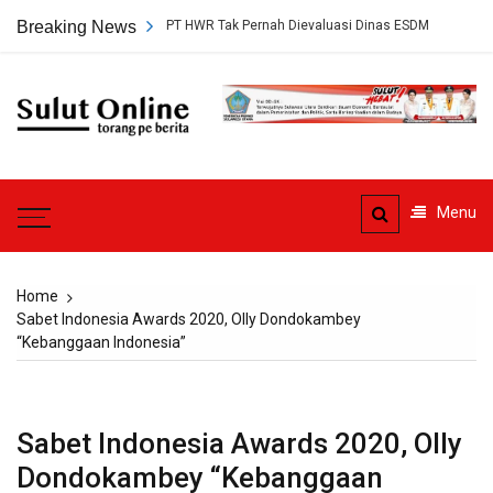
Skip
tujuan Tambang PT HWR Tak Pernah Dievaluasi Dinas ESDM
Breaking News
Ahli Hu
to
content
Sulut
Online
Torang pe berita
Menu
Home
Sabet Indonesia Awards 2020, Olly Dondokambey
“Kebanggaan Indonesia”
Sabet Indonesia Awards 2020, Olly
Dondokambey “Kebanggaan