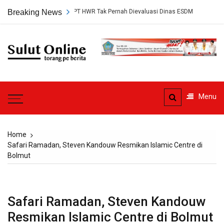
Skip
juan Tambang PT HWR Tak Pernah Dievaluasi Dinas ESDM
Breaking News
Pledoi Di
to
content
Sulut
Online
Torang pe berita
Menu
Home
Safari Ramadan, Steven Kandouw Resmikan Islamic Centre di
Bolmut
Safari Ramadan, Steven Kandouw
Resmikan Islamic Centre di Bolmut