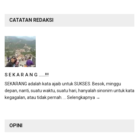
CATATAN REDAKSI
S E K A R A N G ……!!!
SEKARANG adalah kata ajaib untuk SUKSES. Besok, minggu
depan, nanti, suatu waktu, suatu hari, hanyalah sinonim untuk kata
kegagalan, atau tidak pernah.
... Selengkapnya →
OPINI