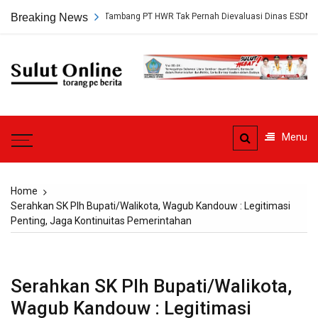
Skip
kap, Persetujuan Tambang PT HWR Tak Pernah Dievaluasi Dinas ESDM
Breaking News
to
content
Sulut
Online
Torang pe berita
Menu
Home
Serahkan SK Plh Bupati/Walikota, Wagub Kandouw : Legitimasi
Penting, Jaga Kontinuitas Pemerintahan
Serahkan SK Plh Bupati/Walikota,
Wagub Kandouw : Legitimasi