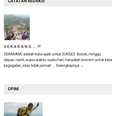
CATATAN REDAKSI
S E K A R A N G ……!!!
SEKARANG adalah kata ajaib untuk SUKSES. Besok, minggu
depan, nanti, suatu waktu, suatu hari, hanyalah sinonim untuk kata
kegagalan, atau tidak pernah.
... Selengkapnya →
OPINI