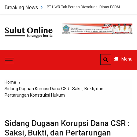
Skip
tujuan Tambang PT HWR Tak Pernah Dievaluasi Dinas ESDM
Breaking News
Ahli Hu
to
content
Sulut
Online
Torang pe berita
Menu
Home
Sidang Dugaan Korupsi Dana CSR : Saksi, Bukti, dan
Pertarungan Konstruksi Hukum
Sidang Dugaan Korupsi Dana CSR :
Saksi, Bukti, dan Pertarungan