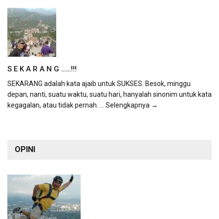
S E K A R A N G ……!!!
SEKARANG adalah kata ajaib untuk SUKSES. Besok, minggu
depan, nanti, suatu waktu, suatu hari, hanyalah sinonim untuk kata
kegagalan, atau tidak pernah.
... Selengkapnya →
OPINI