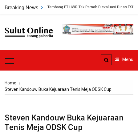
Skip
gkap, Persetujuan Tambang PT HWR Tak Pernah Dievaluasi Dinas ESDM
Breaking News
to
content
Sulut
Online
Torang pe berita
Menu
Home
Steven Kandouw Buka Kejuaraan Tenis Meja ODSK Cup
Steven Kandouw Buka Kejuaraan
Tenis Meja ODSK Cup