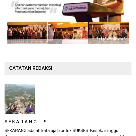
CATATAN REDAKSI
S E K A R A N G ……!!!
SEKARANG adalah kata ajaib untuk SUKSES. Besok, minggu