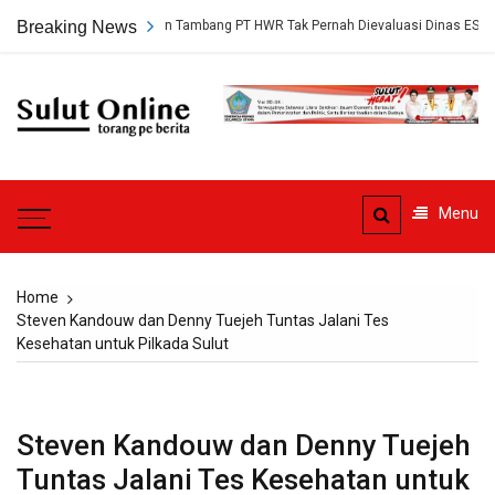
Skip
ngkap, Persetujuan Tambang PT HWR Tak Pernah Dievaluasi Dinas ESDM
Breaking News
to
content
Sulut
Online
Torang pe berita
Menu
Home
Steven Kandouw dan Denny Tuejeh Tuntas Jalani Tes
Kesehatan untuk Pilkada Sulut
Steven Kandouw dan Denny Tuejeh
Tuntas Jalani Tes Kesehatan untuk