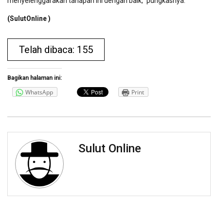
menyelenggarakan tahapan ini dengan baik,” pungkasnya.
(SulutOnline )
Telah dibaca: 155
Bagikan halaman ini:
WhatsApp
Print
Sulut Online