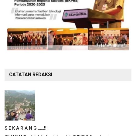
CATATAN REDAKSI
S E K A R A N G ……!!!