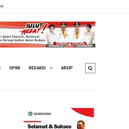
Ahli Hukum Perdata: Pengelola KM Barcelona 5A Wajib Ganti Rugi Seluruh P
N
OPINI
REDAKSI
ARSIP