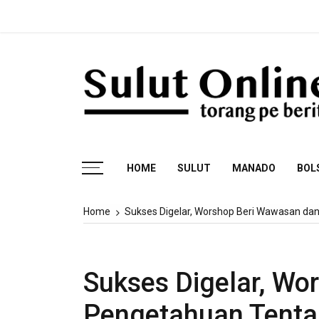
Skip
Fakta Sidang Terun
to
content
Torang pe berita
HOME
SULUT
MANADO
BOL
Home
Sukses Digelar, Worshop Beri Wawasan da
Sukses Digelar, Wo
Pengetahuan Tenta