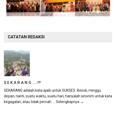
CATATAN REDAKSI
S E K A R A N G ……!!!
SEKARANG adalah kata ajaib untuk SUKSES. Besok, minggu
depan, nanti, suatu waktu, suatu hari, hanyalah sinonim untuk kata
kegagalan, atau tidak pernah.
... Selengkapnya →