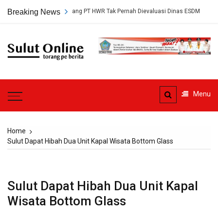
Skip
ersetujuan Tambang PT HWR Tak Pernah Dievaluasi Dinas ESDM
Breaking News
Ple
to
content
Sulut
Online
Torang pe berita
Menu
Home
Sulut Dapat Hibah Dua Unit Kapal Wisata Bottom Glass
Sulut Dapat Hibah Dua Unit Kapal
Wisata Bottom Glass