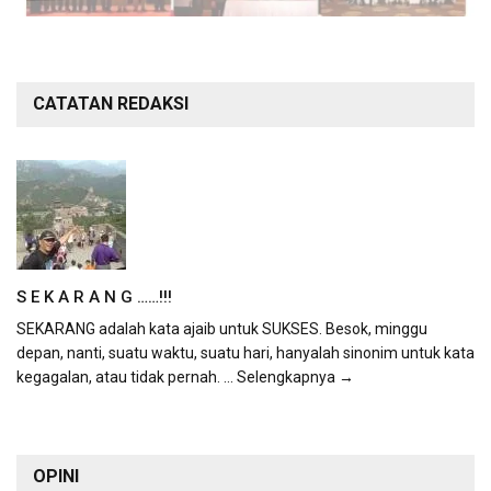
CATATAN REDAKSI
S E K A R A N G ……!!!
SEKARANG adalah kata ajaib untuk SUKSES. Besok, minggu
depan, nanti, suatu waktu, suatu hari, hanyalah sinonim untuk kata
kegagalan, atau tidak pernah.
... Selengkapnya →
OPINI