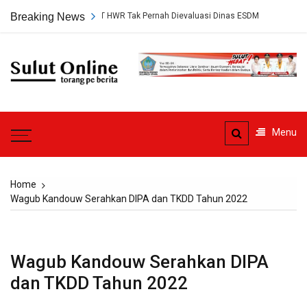
Skip
uan Tambang PT HWR Tak Pernah Dievaluasi Dinas ESDM
Breaking News
Ahli Hukum
to
content
Sulut
Online
Torang pe berita
Menu
Home
Wagub Kandouw Serahkan DIPA dan TKDD Tahun 2022
Wagub Kandouw Serahkan DIPA
dan TKDD Tahun 2022