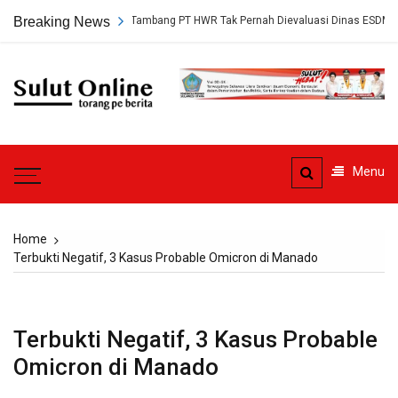
Skip
kap, Persetujuan Tambang PT HWR Tak Pernah Dievaluasi Dinas ESDM
Breaking News
to
content
Sulut
Online
Torang pe berita
Menu
Home
Terbukti Negatif, 3 Kasus Probable Omicron di Manado
Terbukti Negatif, 3 Kasus Probable
Omicron di Manado