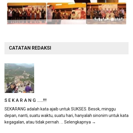
CATATAN REDAKSI
S E K A R A N G ……!!!
SEKARANG adalah kata ajaib untuk SUKSES. Besok, minggu
depan, nanti, suatu waktu, suatu hari, hanyalah sinonim untuk kata
kegagalan, atau tidak pernah.
... Selengkapnya →