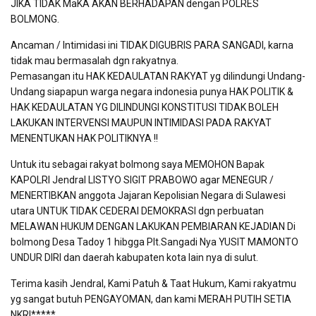
JIKA TIDAK MaKA AKAN BERHADAPAN dengan POLRES
BOLMONG.
Ancaman / Intimidasi ini TIDAK DIGUBRIS PARA SANGADI, karna
tidak mau bermasalah dgn rakyatnya.
Pemasangan itu HAK KEDAULATAN RAKYAT yg dilindungi Undang-
Undang siapapun warga negara indonesia punya HAK POLITIK &
HAK KEDAULATAN YG DILINDUNGI KONSTITUSI TIDAK BOLEH
LAKUKAN INTERVENSI MAUPUN INTIMIDASI PADA RAKYAT
MENENTUKAN HAK POLITIKNYA !!
Untuk itu sebagai rakyat bolmong saya MEMOHON Bapak
KAPOLRI Jendral LISTYO SIGIT PRABOWO agar MENEGUR /
MENERTIBKAN anggota Jajaran Kepolisian Negara di Sulawesi
utara UNTUK TIDAK CEDERAI DEMOKRASI dgn perbuatan
MELAWAN HUKUM DENGAN LAKUKAN PEMBIARAN KEJADIAN Di
bolmong Desa Tadoy 1 hibgga Plt.Sangadi Nya YUSIT MAMONTO
UNDUR DIRI dan daerah kabupaten kota lain nya di sulut.
Terima kasih Jendral, Kami Patuh & Taat Hukum, Kami rakyatmu
yg sangat butuh PENGAYOMAN, dan kami MERAH PUTIH SETIA
NKRI*****