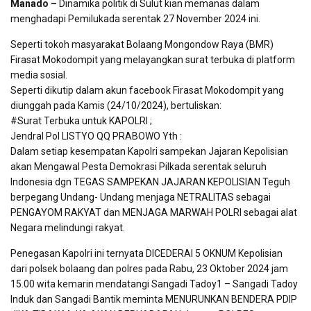
Manado –
Dinamika politik di Sulut kian memanas dalam
menghadapi Pemilukada serentak 27 November 2024 ini.
Seperti tokoh masyarakat Bolaang Mongondow Raya (BMR)
Firasat Mokodompit yang melayangkan surat terbuka di platform
media sosial.
Seperti dikutip dalam akun facebook Firasat Mokodompit yang
diunggah pada Kamis (24/10/2024), bertuliskan:
#Surat Terbuka untuk KAPOLRI ;
Jendral Pol LISTYO QQ PRABOWO Yth :
Dalam setiap kesempatan Kapolri sampekan Jajaran Kepolisian
akan Mengawal Pesta Demokrasi Pilkada serentak seluruh
Indonesia dgn TEGAS SAMPEKAN JAJARAN KEPOLISIAN Teguh
berpegang Undang- Undang menjaga NETRALITAS sebagai
PENGAYOM RAKYAT dan MENJAGA MARWAH POLRI sebagai alat
Negara melindungi rakyat.
Penegasan Kapolri ini ternyata DICEDERAI 5 OKNUM Kepolisian
dari polsek bolaang dan polres pada Rabu, 23 Oktober 2024 jam
15.00 wita kemarin mendatangi Sangadi Tadoy1 – Sangadi Tadoy
Induk dan Sangadi Bantik meminta MENURUNKAN BENDERA PDIP