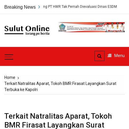
Skip
rsetujuan Tambang PT HWR Tak Pernah Dievaluasi Dinas ESDM
Breaking News
Ahli
to
content
Sulut
Online
Torang pe berita
Menu
Home
Terkait Natralitas Aparat, Tokoh BMR Firasat Layangkan Surat
Terbuka ke Kapolri
Terkait Natralitas Aparat, Tokoh
BMR Firasat Layangkan Surat