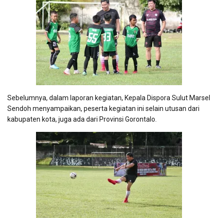
Sebelumnya, dalam laporan kegiatan, Kepala Dispora Sulut Marsel
Sendoh menyampaikan, peserta kegiatan ini selain utusan dari
kabupaten kota, juga ada dari Provinsi Gorontalo.