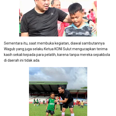
Sementara itu, saat membuka kegiatan, diawal sambutannya
Wagub yang juga selaku Ketua KONI Sulut mengucapkan terima
kasih sekali kepada para pelatih, karena tanpa mereka sepakbola
di daerah ini tidak ada.