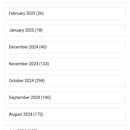
February 2025
(26)
January 2025
(18)
December 2024
(40)
November 2024
(133)
October 2024
(294)
September 2024
(140)
August 2024
(172)