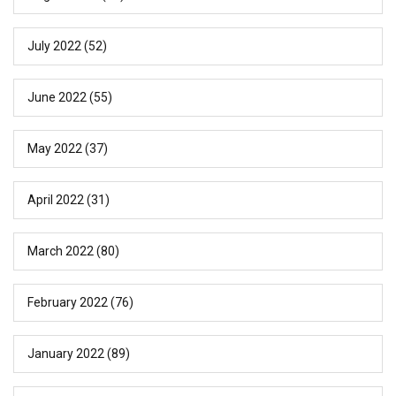
July 2022
(52)
June 2022
(55)
May 2022
(37)
April 2022
(31)
March 2022
(80)
February 2022
(76)
January 2022
(89)