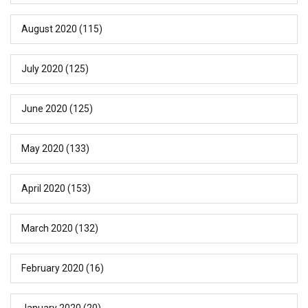
August 2020
(115)
July 2020
(125)
June 2020
(125)
May 2020
(133)
April 2020
(153)
March 2020
(132)
February 2020
(16)
January 2020
(20)