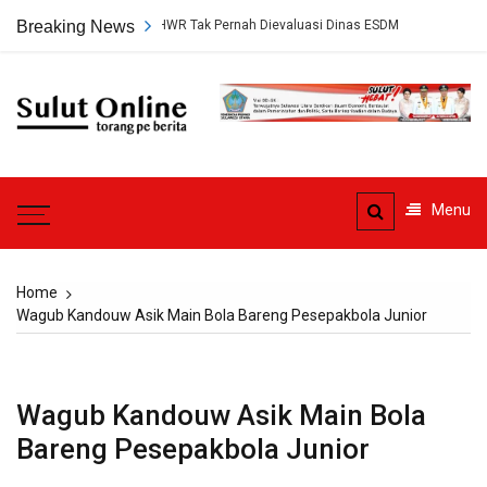
Skip
Tambang PT HWR Tak Pernah Dievaluasi Dinas ESDM
Breaking News
Ahli Hukum Perd
to
content
Sulut
Online
Torang pe berita
Menu
Home
Wagub Kandouw Asik Main Bola Bareng Pesepakbola Junior
Wagub Kandouw Asik Main Bola
Bareng Pesepakbola Junior