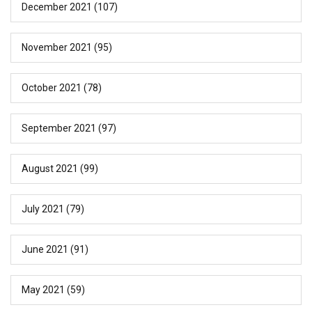
December 2021
(107)
November 2021
(95)
October 2021
(78)
September 2021
(97)
August 2021
(99)
July 2021
(79)
June 2021
(91)
May 2021
(59)