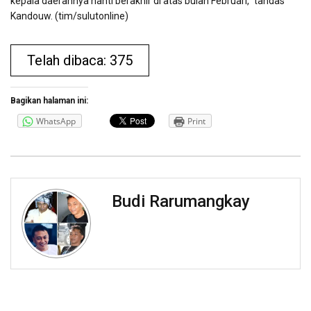
kepala daerahnya nanti berakhir di atas bulan Februari,” tandas
Kandouw. (tim/sulutonline)
Telah dibaca: 375
Bagikan halaman ini:
WhatsApp
Print
Budi Rarumangkay