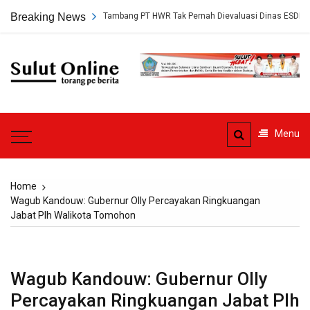
Skip
gkap, Persetujuan Tambang PT HWR Tak Pernah Dievaluasi Dinas ESDM
Breaking News
to
content
Sulut
Online
Torang pe berita
Menu
Home
Wagub Kandouw: Gubernur Olly Percayakan Ringkuangan
Jabat Plh Walikota Tomohon
Wagub Kandouw: Gubernur Olly
Percayakan Ringkuangan Jabat Plh