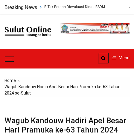
Skip
Tambang PT HWR Tak Pernah Dievaluasi Dinas ESDM
Breaking News
Ahli Hukum Per
to
content
Sulut
Online
Torang pe berita
Menu
Home
Wagub Kandouw Hadiri Apel Besar Hari Pramuka ke-63 Tahun
2024 se-Sulut
Wagub Kandouw Hadiri Apel Besar
Hari Pramuka ke-63 Tahun 2024