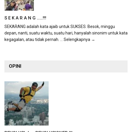
S E K A R A N G ……!!!
SEKARANG adalah kata ajaib untuk SUKSES. Besok, minggu
depan, nanti, suatu waktu, suatu hari, hanyalah sinonim untuk kata
kegagalan, atau tidak pernah.
... Selengkapnya →
OPINI