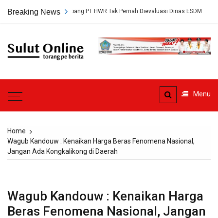
Skip
rsetujuan Tambang PT HWR Tak Pernah Dievaluasi Dinas ESDM
Breaking News
Ahli
to
content
Sulut
Online
Torang pe berita
Menu
Home
Wagub Kandouw : Kenaikan Harga Beras Fenomena Nasional,
Jangan Ada Kongkalikong di Daerah
Wagub Kandouw : Kenaikan Harga
Beras Fenomena Nasional, Jangan