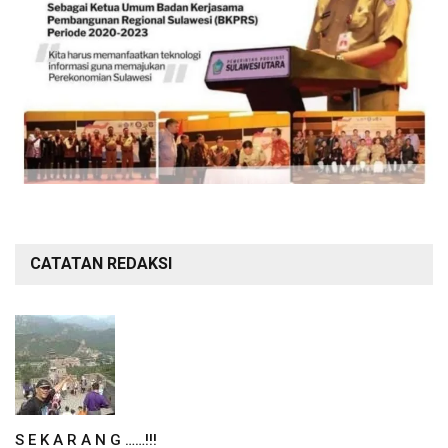
CATATAN REDAKSI
S E K A R A N G ……!!!