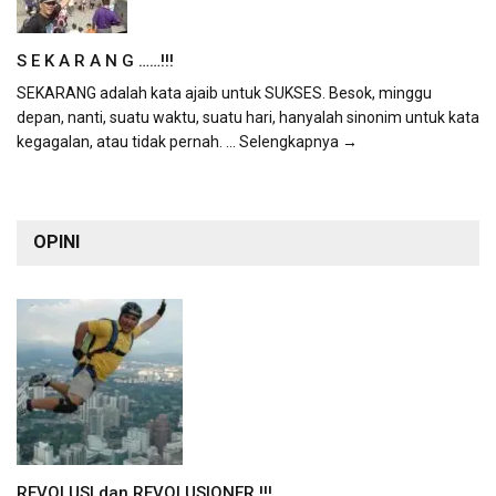
S E K A R A N G ……!!!
SEKARANG adalah kata ajaib untuk SUKSES. Besok, minggu
depan, nanti, suatu waktu, suatu hari, hanyalah sinonim untuk kata
kegagalan, atau tidak pernah.
... Selengkapnya →
OPINI
REVOLUSI dan REVOLUSIONER !!!