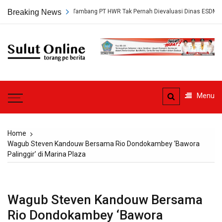
Skip
kap, Persetujuan Tambang PT HWR Tak Pernah Dievaluasi Dinas ESDM
Breaking News
to
content
Sulut
Online
Torang pe berita
Menu
Home
Wagub Steven Kandouw Bersama Rio Dondokambey ‘Bawora
Palinggir’ di Marina Plaza
Wagub Steven Kandouw Bersama
Rio Dondokambey ‘Bawora