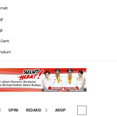
ernah
gi
gi
 Ganti
ihukum
N
OPINI
REDAKSI
ARSIP