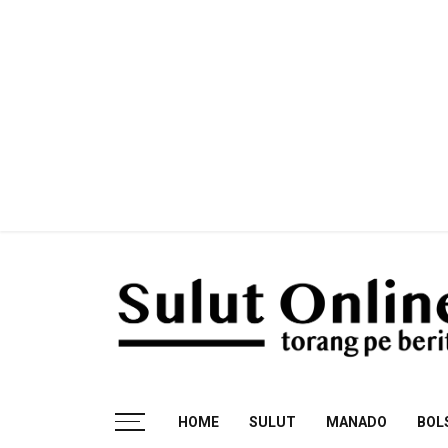
Skip
to
content
Torang pe berita
HOME
SULUT
MANADO
BOL