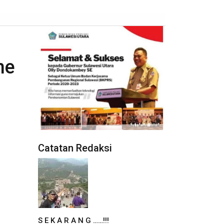
he
Catatan Redaksi
S E K A R A N G ……!!!