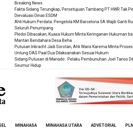
Breaking News
Fakta Sidang Terungkap, Persetujuan Tambang PT HWR Tak P
Dievaluasi Dinas ESDM
Ahli Hukum Perdata: Pengelola KM Barcelona 5A Wajib Ganti Ru
Seluruh Penumpang
Pledoi Dibacakan, Kuasa Hukum Minta Keringanan Hukuman ba
Mantan Bendahara Desa Beha
Putusan Inkracht Jadi Sorotan, Ahli Waris Karema Minta Proses
Untung DAS Paal Dua Dilaksanakan Sesuai Hukum
Sidang Putusan di Manado : Pelaku Pembunuhan Joel Tanos D
Seumur Hidup
Sulut
Online
SEL
MINAHASA
MINAHASA UTARA
ADVETORIAL
PL