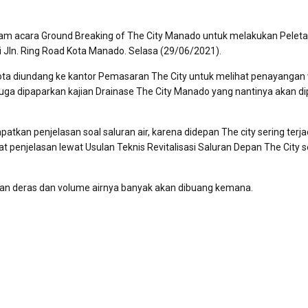
am acara Ground Breaking of The City Manado untuk melakukan Pelet
ln. Ring Road Kota Manado. Selasa (29/06/2021).
ta diundang ke kantor Pemasaran The City untuk melihat penayangan 
uga dipaparkan kajian Drainase The City Manado yang nantinya akan di
kan penjelasan soal saluran air, karena didepan The city sering terja
at penjelasan lewat Usulan Teknis Revitalisasi Saluran Depan The City 
 hujan deras dan volume airnya banyak akan dibuang kemana.