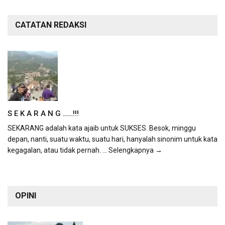
CATATAN REDAKSI
S E K A R A N G ……!!!
SEKARANG adalah kata ajaib untuk SUKSES. Besok, minggu
depan, nanti, suatu waktu, suatu hari, hanyalah sinonim untuk kata
kegagalan, atau tidak pernah.
... Selengkapnya →
OPINI