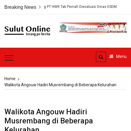
Skip
tujuan Tambang PT HWR Tak Pernah Dievaluasi Dinas ESDM
Breaking News
Pledoi 
to
content
Sulut
Online
Torang pe berita
Menu
Home
Walikota Angouw Hadiri Musrembang di Beberapa Kelurahan
Walikota Angouw Hadiri
Musrembang di Beberapa
Kelurahan