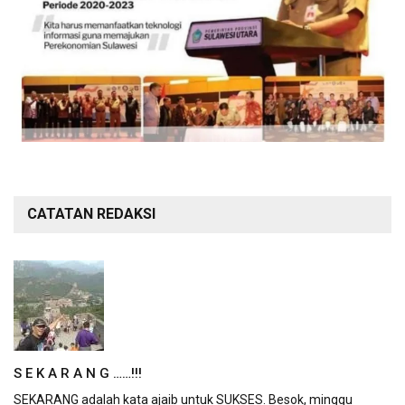
CATATAN REDAKSI
S E K A R A N G ……!!!
SEKARANG adalah kata ajaib untuk SUKSES. Besok, minggu