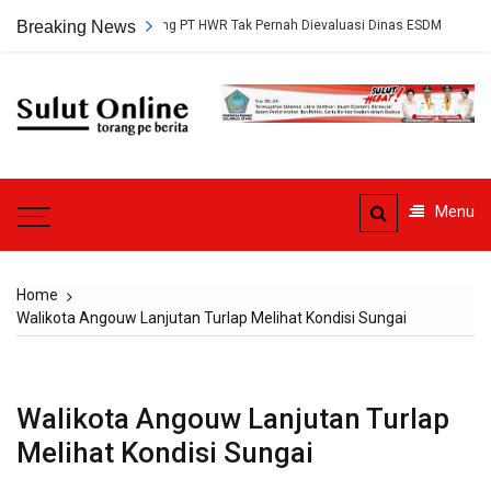
Skip
setujuan Tambang PT HWR Tak Pernah Dievaluasi Dinas ESDM
Breaking News
Ahli 
to
content
Sulut
Online
Torang pe berita
Menu
Home
Walikota Angouw Lanjutan Turlap Melihat Kondisi Sungai
Walikota Angouw Lanjutan Turlap
Melihat Kondisi Sungai