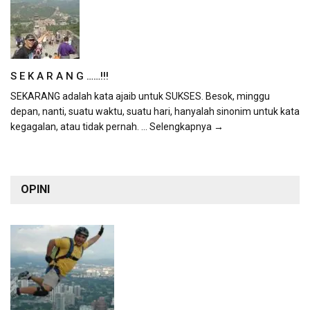
S E K A R A N G ……!!!
SEKARANG adalah kata ajaib untuk SUKSES. Besok, minggu
depan, nanti, suatu waktu, suatu hari, hanyalah sinonim untuk kata
kegagalan, atau tidak pernah.
... Selengkapnya →
OPINI