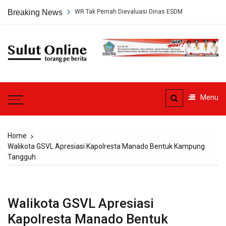
Skip
an Tambang PT HWR Tak Pernah Dievaluasi Dinas ESDM
Breaking News
Ahli Hukum 
to
content
Sulut
Online
Torang pe berita
Menu
Home
Walikota GSVL Apresiasi Kapolresta Manado Bentuk Kampung
Tangguh
Walikota GSVL Apresiasi
Kapolresta Manado Bentuk