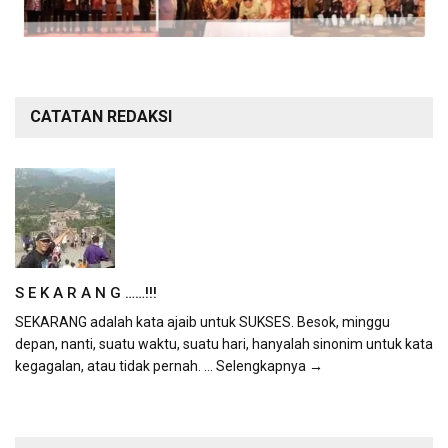
CATATAN REDAKSI
S E K A R A N G ……!!!
SEKARANG adalah kata ajaib untuk SUKSES. Besok, minggu
depan, nanti, suatu waktu, suatu hari, hanyalah sinonim untuk kata
kegagalan, atau tidak pernah.
... Selengkapnya →