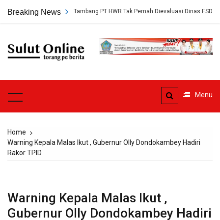
Skip
kap, Persetujuan Tambang PT HWR Tak Pernah Dievaluasi Dinas ESDM
Breaking News
to
content
Sulut
Online
Torang pe berita
Menu
Home
Warning Kepala Malas Ikut , Gubernur Olly Dondokambey Hadiri
Rakor TPID
Warning Kepala Malas Ikut ,
Gubernur Olly Dondokambey Hadiri