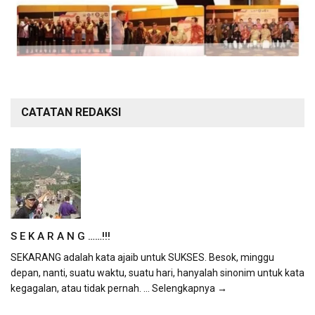
CATATAN REDAKSI
S E K A R A N G ……!!!
SEKARANG adalah kata ajaib untuk SUKSES. Besok, minggu
depan, nanti, suatu waktu, suatu hari, hanyalah sinonim untuk kata
kegagalan, atau tidak pernah.
... Selengkapnya →