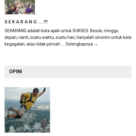
S E K A R A N G ……!!!
SEKARANG adalah kata ajaib untuk SUKSES. Besok, minggu
depan, nanti, suatu waktu, suatu hari, hanyalah sinonim untuk kata
kegagalan, atau tidak pernah.
... Selengkapnya →
OPINI