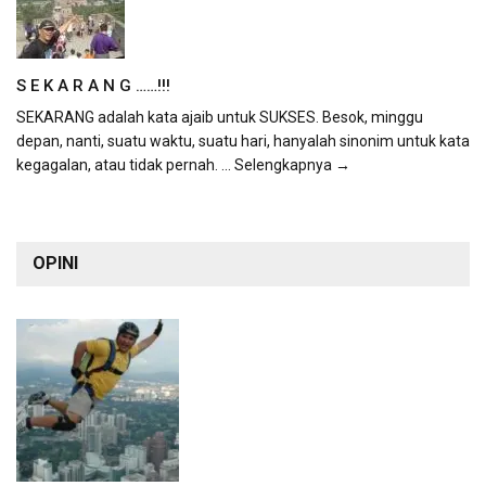
S E K A R A N G ……!!!
SEKARANG adalah kata ajaib untuk SUKSES. Besok, minggu
depan, nanti, suatu waktu, suatu hari, hanyalah sinonim untuk kata
kegagalan, atau tidak pernah.
... Selengkapnya →
OPINI