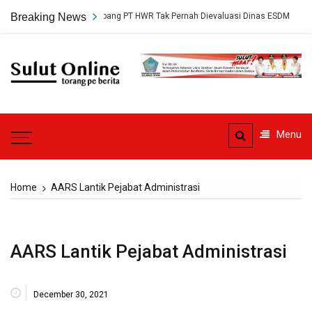
Skip
ersetujuan Tambang PT HWR Tak Pernah Dievaluasi Dinas ESDM
Breaking News
Ahl
to
content
Sulut
Online
Torang pe berita
Menu
Home
AARS Lantik Pejabat Administrasi
AARS Lantik Pejabat Administrasi
December 30, 2021