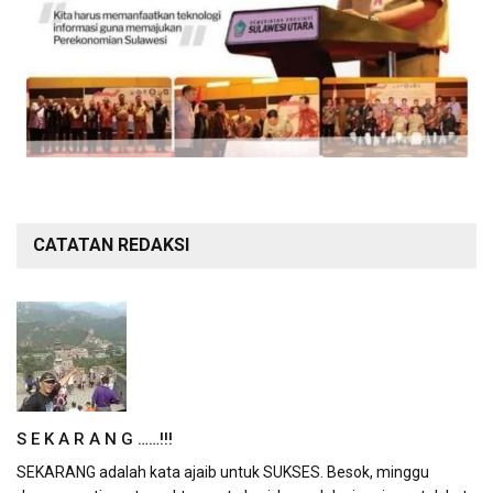
CATATAN REDAKSI
S E K A R A N G ……!!!
SEKARANG adalah kata ajaib untuk SUKSES. Besok, minggu