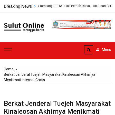
Skip
gkap, Persetujuan Tambang PT HWR Tak Pernah Dievaluasi Dinas ESDM
Breaking News
to
content
Sulut
Online
Torang pe berita
Menu
Home
Berkat Jenderal Tuejeh Masyarakat Kinaleosan Akhirnya
Menikmati Internet Gratis
Berkat Jenderal Tuejeh Masyarakat
Kinaleosan Akhirnya Menikmati