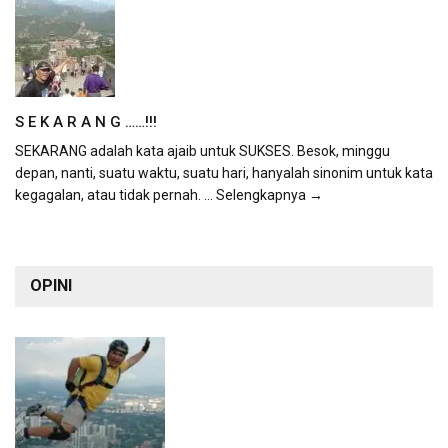
S E K A R A N G ……!!!
SEKARANG adalah kata ajaib untuk SUKSES. Besok, minggu
depan, nanti, suatu waktu, suatu hari, hanyalah sinonim untuk kata
kegagalan, atau tidak pernah.
... Selengkapnya →
OPINI