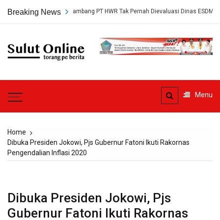
Skip
p, Persetujuan Tambang PT HWR Tak Pernah Dievaluasi Dinas ESDM
Breaking News
to
content
Sulut
Online
Torang pe berita
Menu
Home
Dibuka Presiden Jokowi, Pjs Gubernur Fatoni Ikuti Rakornas
Pengendalian Inflasi 2020
Dibuka Presiden Jokowi, Pjs
Gubernur Fatoni Ikuti Rakornas